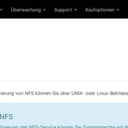
Überwachung
Support
Kaufoptionen
ierung von NFS können Sie über UNIX- oder Linux-Betriebs
 NFS
ivierung des NFS-Service können Sie Zugangsrechte mit Hi