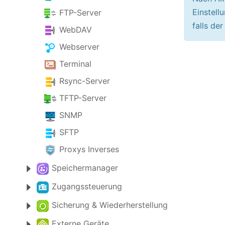
Einstell
FTP-Server
falls de
WebDAV
Webserver
Terminal
Rsync-Server
TFTP-Server
SNMP
SFTP
Proxys Inverses
Speichermanager
Zugangssteuerung
Sicherung & Wiederherstellung
Externe Geräte