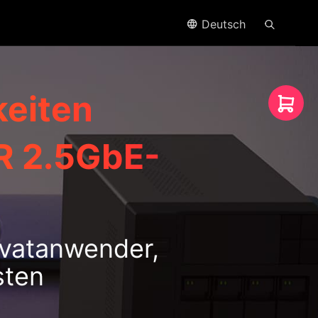
Deutsch
eiten
R 2.5GbE-
ivatanwender,
sten