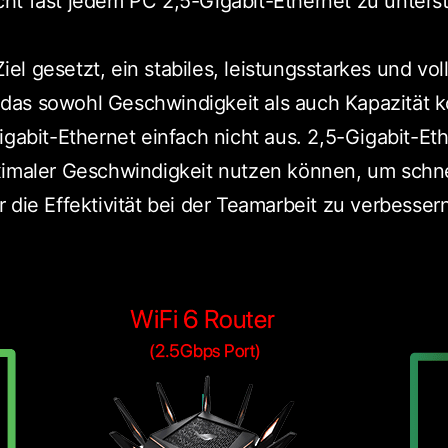
ht fast jedem PC 2,5-Gigabit-Ethernet zu unters
l gesetzt, ein stabiles, leistungsstarkes und vo
as sowohl Geschwindigkeit als auch Kapazität k
igabit-Ethernet einfach nicht aus. 2,5-Gigabit-Et
ximaler Geschwindigkeit nutzen können, um schne
 die Effektivität bei der Teamarbeit zu verbessern