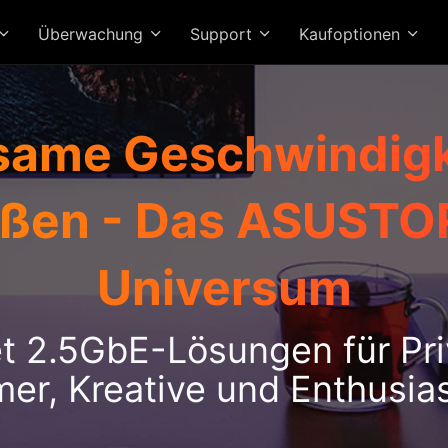
Überwachung
Support
Kaufoptionen
same Geschwindigk
eßen - Das ASUSTO
Universum
et 2.5GbE-Lösungen für Pr
er, Kreative und Enthusia