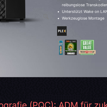
reibungslose Transkodie
Unterstützt Wake on L
Werkzeuglose Montage
grafie (PQC): ADM für zu