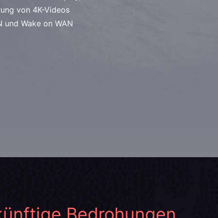
rung von 4K-Videos
AN und Wake on WAN
künftige Bedrohungen