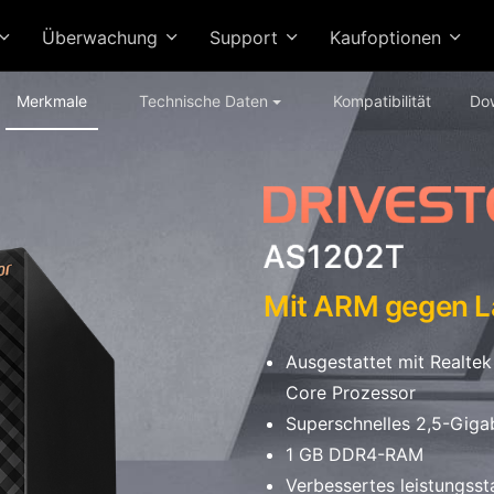
Überwachung
Support
Kaufoptionen
Merkmale
Technische Daten
Kompatibilität
Do
Mit ARM gegen L
Ausgestattet mit Realte
Core Prozessor
Superschnelles 2,5-Giga
1 GB DDR4-RAM
Verbessertes leistungssta