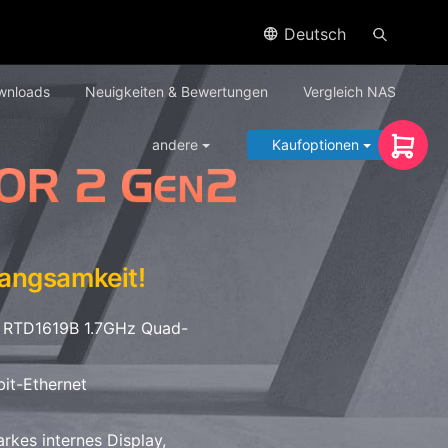
Deutsch
wnloads
Neuigkeiten & Bewertungen
Vergleich NAS
andere
Kaufoptionen
angsamkeit!
k RTD1619B 1.7GHz Quad-
bit-Ethernet
rkes internes Display,