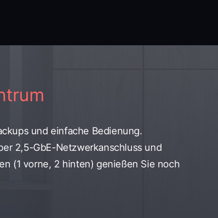
entrum
 Backups und einfache Bedienung.
über 2,5-GbE-Netzwerkanschluss und
en (1 vorne, 2 hinten) genießen Sie noch