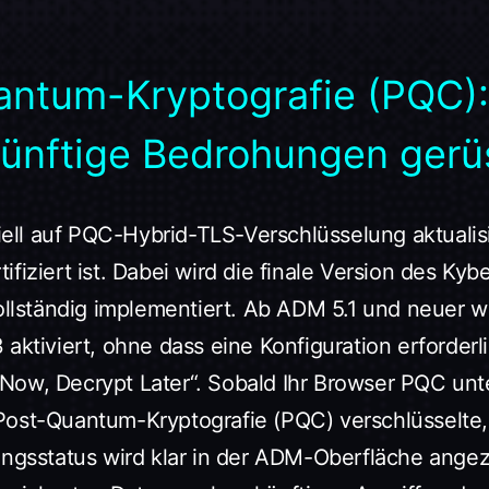
antum-Kryptografie (PQC):
ünftige Bedrohungen gerü
ll auf PQC-Hybrid-TLS-Verschlüsselung aktualisi
fiziert ist. Dabei wird die finale Version des Kyb
ständig implementiert. Ab ADM 5.1 und neuer wi
aktiviert, ohne dass eine Konfiguration erforderli
ow, Decrypt Later“. Sobald Ihr Browser PQC unte
Post-Quantum-Kryptografie (PQC) verschlüsselte,
ungsstatus wird klar in der ADM-Oberfläche angeze