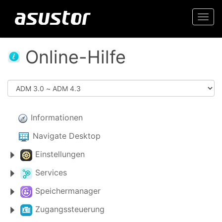
Togg
navi
Online-Hilfe
Informationen
Navigate Desktop
Einstellungen
Services
Speichermanager
Zugangssteuerung