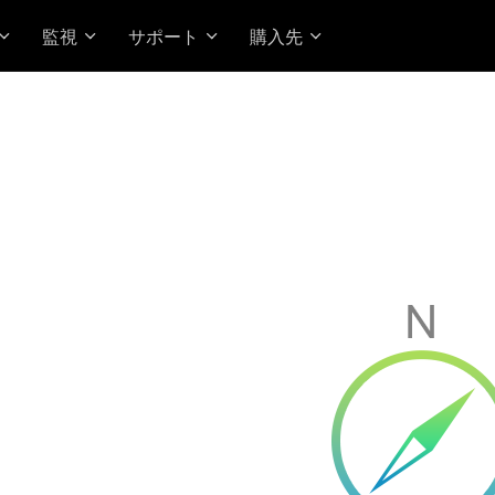
監視
サポート
購入先