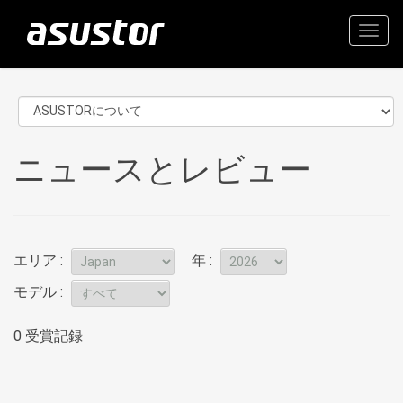
Togg
navig
ニュースとレビュー
エリア :
年 :
モデル :
0 受賞記録