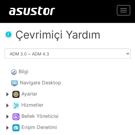
Togg
navi
Çevrimiçi Yardım
Bilgi
Navigate Desktop
Ayarlar
Hizmetler
Bellek Yöneticisi
Erişim Denetimi