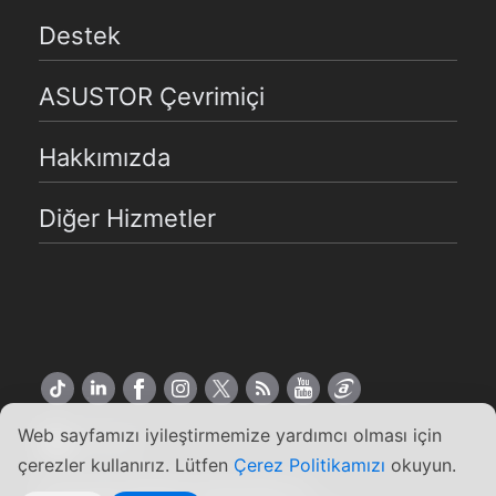
Destek
ASUSTOR Çevrimiçi
Hakkımızda
Diğer Hizmetler
Web sayfamızı iyileştirmemize yardımcı olması için
Türkçe
çerezler kullanırız. Lütfen
Çerez Politikamızı
okuyun.
Copyright ©2026 ASUSTOR Inc.