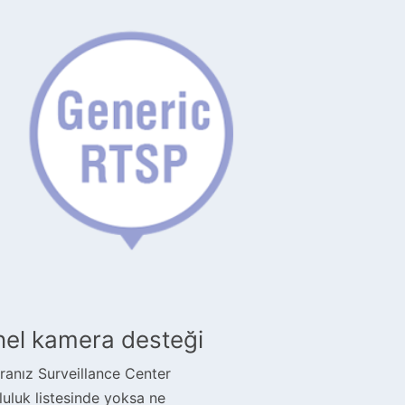
el kamera desteği
anız Surveillance Center
uluk listesinde yoksa ne