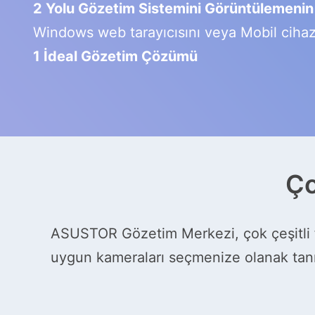
2 Yolu Gözetim Sistemini Görüntülemenin
Windows web tarayıcısını veya Mobil ciha
1 İdeal Gözetim Çözümü
Ço
ASUSTOR Gözetim Merkezi, çok çeşitli fa
uygun kameraları seçmenize olanak tanı