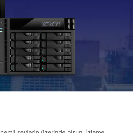
nemli şeylerin üzerinde olsun. İzleme