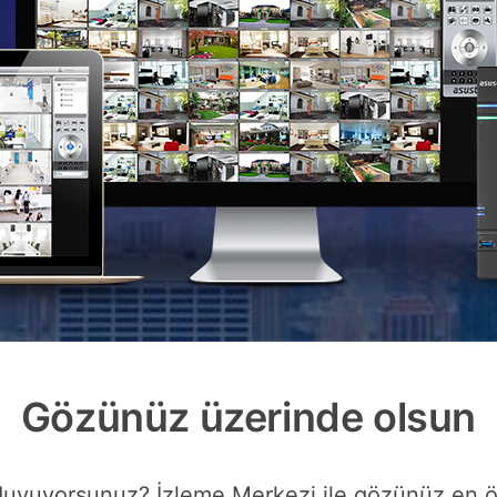
Gözünüz üzerinde olsun
 duyuyorsunuz? İzleme Merkezi ile gözünüz en ö