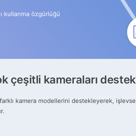
zı kullanma özgürlüğü
k çeşitli kameraları destek
rklı kamera modellerini destekleyerek, işlevsel
r.