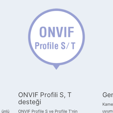
ONVIF Profili S, T
Gen
desteği
Kamer
uyuml
 ünlü
ONVIF Profile S ve Profile T'nin