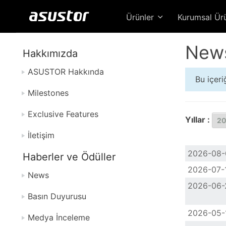
Ürünler
Kurumsal Ür
New
Hakkımızda
ASUSTOR Hakkında
Bu içer
Milestones
Exclusive Features
Yıllar :
İletişim
2026-08-
Haberler ve Ödüller
2026-07-
News
2026-06-
Basın Duyurusu
2026-05-
Medya İnceleme