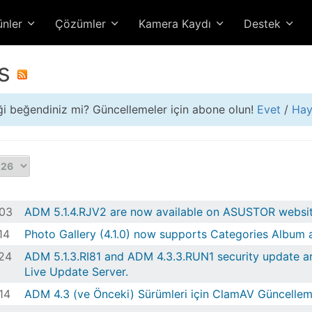
ünler
Çözümler
Kamera Kaydı
Destek
s
iği beğendiniz mi? Güncellemeler için abone olun!
Evet
/
Hay
03
ADM 5.1.4.RJV2 are now available on ASUSTOR websit
14
Photo Gallery (4.1.0) now supports Categories Album 
24
ADM 5.1.3.RI81 and ADM 4.3.3.RUN1 security update 
Live Update Server.
14
ADM 4.3 (ve Önceki) Sürümleri için ClamAV Güncellemel