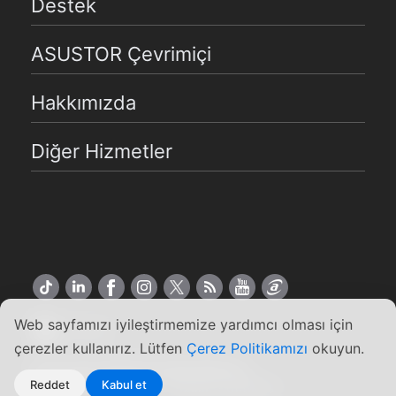
Destek
ASUSTOR Çevrimiçi
Hakkımızda
Diğer Hizmetler
Web sayfamızı iyileştirmemize yardımcı olması için
Türkçe
çerezler kullanırız. Lütfen
Çerez Politikamızı
okuyun.
Copyright ©2026 ASUSTOR Inc.
Reddet
Kabul et
Kullanım Koşulları
|
Gizlilik Politikası