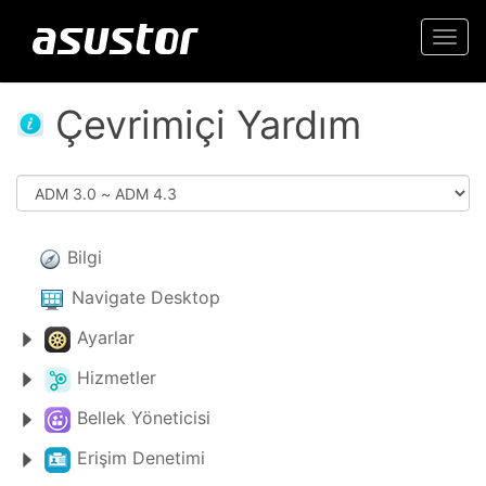
Togg
navi
Çevrimiçi Yardım
Bilgi
Navigate Desktop
Ayarlar
Hizmetler
Bellek Yöneticisi
Erişim Denetimi