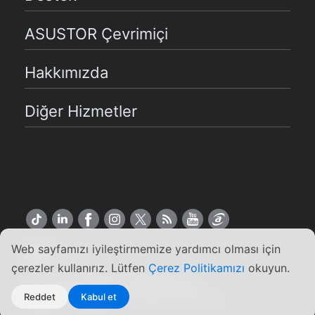
ASUSTOR Çevrimiçi
Hakkımızda
Diğer Hizmetler
Web sayfamızı iyileştirmemize yardımcı olması için
Türkçe
çerezler kullanırız. Lütfen
Çerez Politikamızı
okuyun.
Copyright ©2026 ASUSTOR Inc.
Reddet
Kabul et
Kullanım Koşulları
|
Gizlilik Politikası