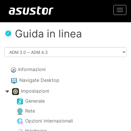
Togg
navi
Guida in linea
Informazioni
Navigate Desktop
Impostazioni
Generale
Rete
Opzioni internazionali
Hardware