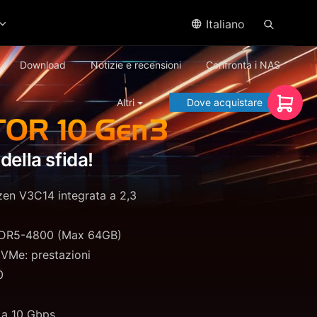
Italiano
Download
Notizie e recensioni
Confronta i NAS
Altri
Dove acquistare
della sfida!
n V3C14 integrata a 2,3
DR5-4800 (Max 64GB)
VMe: prestazioni
0
 a 10 Gbps