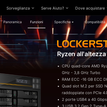
Sorveglianza
Serve Aiuto?
Dove acquistare
Panoramica
Funzioni
Specifiche
Compatibilità
Ryzen all'altezza 
CPU quad-core AMD Ryze
GHz - 3,8 GHz Turbo
RAM ECC -16 GB ECC D
Quad slot M.2 per SSD N
raddoppiate con PCIe 4.
2 porte USB4 a 40 Gbps
3 USB 3.2 Gen 2 Type-A