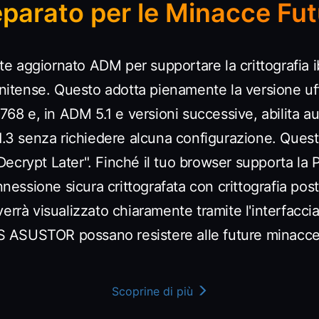
eparato per le Minacce Fut
e aggiornato ADM per supportare la crittografia 
unitense. Questo adotta pienamente la versione uff
8 e, in ADM 5.1 e versioni successive, abilita 
 1.3 senza richiedere alcuna configurazione. Ques
crypt Later". Finché il tuo browser supporta la P
ssione sicura crittografata con crittografia post
verrà visualizzato chiaramente tramite l'interfacc
NAS ASUSTOR possano resistere alle future minacc
Scoprine di più