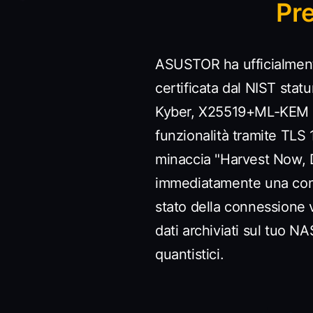
Pr
ASUSTOR ha ufficialment
certificata dal NIST stat
Kyber, X25519+ML-KEM 76
funzionalità tramite TLS
minaccia "Harvest Now, De
immediatamente una conne
stato della connessione 
dati archiviati sul tuo 
quantistici.