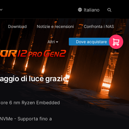
Italiano
Download
Notizie e recensioni
Confronta i NAS
Altri
Dove acquistare
ggio di luce grazie
Core 6 nm Ryzen Embedded
 NVMe - Supporta fino a