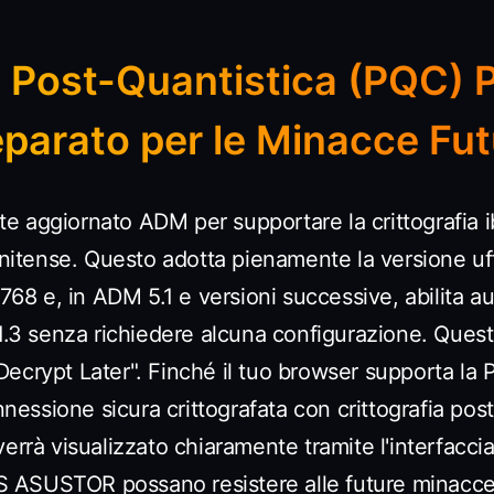
a Post-Quantistica (PQC)
eparato per le Minacce Fut
e aggiornato ADM per supportare la crittografia 
unitense. Questo adotta pienamente la versione uff
8 e, in ADM 5.1 e versioni successive, abilita 
 1.3 senza richiedere alcuna configurazione. Ques
crypt Later". Finché il tuo browser supporta la P
ssione sicura crittografata con crittografia post
verrà visualizzato chiaramente tramite l'interfacc
NAS ASUSTOR possano resistere alle future minacc