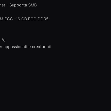
rnet - Supporta SMB
 RAM ECC -16 GB ECC DDR5-
-A)
r appassionati e creatori di