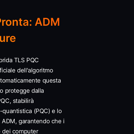
 Pronta: ADM
ure
ibrida TLS PQC
iciale dell'algoritmo
automaticamente questa
to protegge dalla
QC, stabilirà
-quantistica (PQC) e lo
ia ADM, garantendo che i
e dei computer