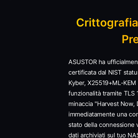
Crittografi
Pr
ASUSTOR ha ufficialment
certificata dal NIST stat
Kyber, X25519+ML-KEM 76
funzionalità tramite TLS
minaccia "Harvest Now, De
immediatamente una conne
stato della connessione 
dati archiviati sul tuo 