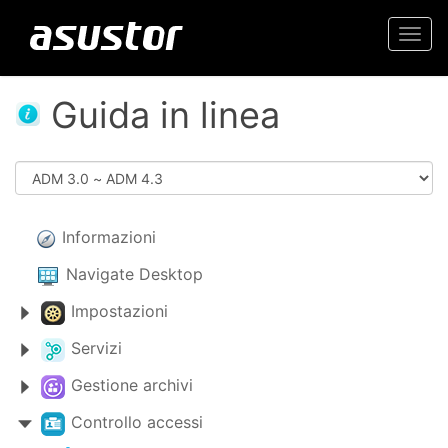
Togg
navi
Guida in linea
Informazioni
Navigate Desktop
Impostazioni
Servizi
Gestione archivi
Controllo accessi