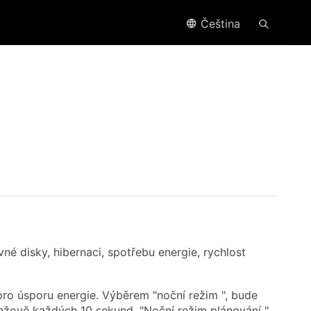
Čeština
é disky, hibernaci, spotřebu energie, rychlost
pro úsporu energie. Výběrem "noční režim ", bude
nžově každých 10 sekund. "Noční režim plánování "