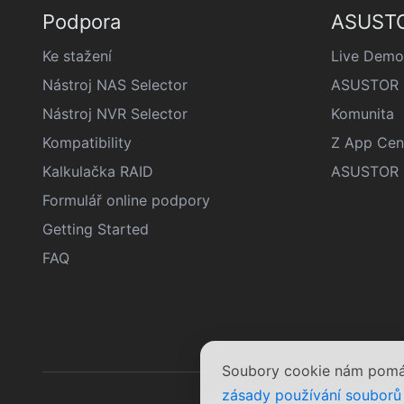
Podpora
ASUSTO
Ke stažení
Live Demo
Nástroj NAS Selector
ASUSTOR š
Nástroj NVR Selector
Komunita
Kompatibility
Z App Cen
Kalkulačka RAID
ASUSTOR D
Formulář online podpory
Getting Started
FAQ
Soubory cookie nám pomáha
zásady používání souborů