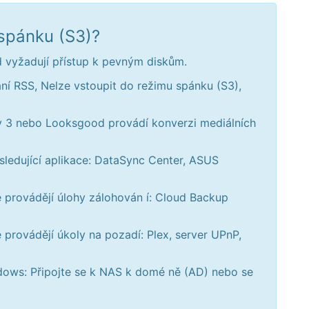
spánku (S3)?
od vyžadují přístup k pevným diskům.
ní RSS, Nelze vstoupit do režimu spánku (S3),
ry 3 nebo Looksgood provádí konverzi mediálních
sledující aplikace: DataSync Center, ASUS
e provádějí úlohy zálohován í: Cloud Backup
 provádějí úkoly na pozadí: Plex, server UPnP,
ndows: Připojte se k NAS k domé ně (AD) nebo se