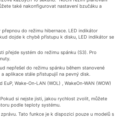
ůžete také nakonfigurovat nastavení bzučáku a
y přepnou do režimu hibernace. LED indikátor
ud dojde k chybě přístupu k disku, LED indikátor se
ti přejde systém do režimu spánku (S3). Pro
nuty.
osud nepřešel do režimu spánku během stanovené
 a aplikace stále přistupujíí na pevný disk.
říklad EuP, Wake-On-LAN (WOL) , WakeOn-WAN (WOW)
okud si nejste jisti, jakou rychlost zvolit, můžete
átoru podle teploty systému.
zprávu. Tato funkce je k dispozici pouze u modelů s