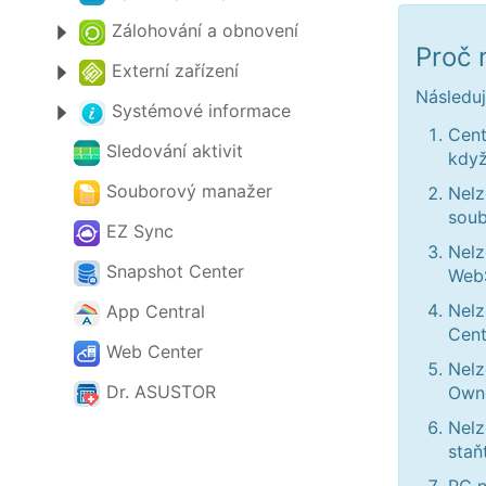
Zálohování a obnovení
Proč 
Externí zařízení
Následuj
Systémové informace
Cent
Sledování aktivit
když
Souborový manažer
Nelz
soub
EZ Sync
Nelz
Snapshot Center
Web
Nelz
App Central
Cent
Web Center
Nelz
Dr. ASUSTOR
Ownc
Nelz
staň