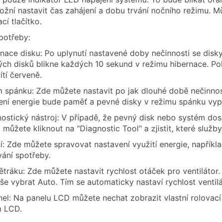
žní nastavit čas zahájení a dobu trvání nočního režimu. M
cí tlačítko.
potřeby:
nace disku: Po uplynutí nastavené doby nečinnosti se disk
ch disků blikne každých 10 sekund v režimu hibernace. Pok
ítí červeně.
 spánku: Zde můžete nastavit po jak dlouhé době nečinnos
ení energie bude paměť a pevné disky v režimu spánku vyp
ostický nástroj: V případě, že pevný disk nebo systém d
 můžete kliknout na "Diagnostic Tool" a zjistit, které služby
í: Zde můžete spravovat nastavení využití energie, nap
vání spotřeby.
ětráku: Zde můžete nastavit rychlost otáček pro ventilátor. P
še vybrat Auto. Tím se automaticky nastaví rychlost ventil
el: Na panelu LCD můžete nechat zobrazit vlastní rolovací 
m LCD.