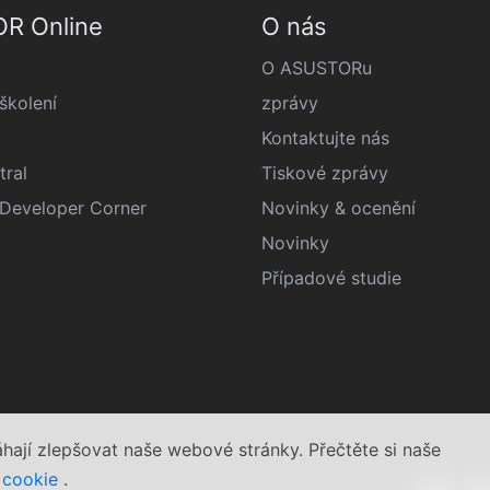
R Online
O nás
O ASUSTORu
kolení
zprávy
Kontaktujte nás
tral
Tiskové zprávy
eveloper Corner
Novinky & ocenění
Novinky
Případové studie
jí zlepšovat naše webové stránky. Přečtěte si naše
 cookie
.