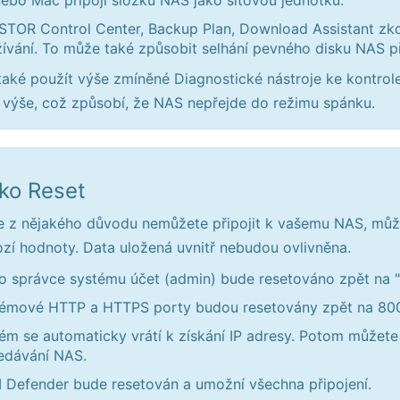
ebo Mac připojí složku NAS jako síťovou jednotku.
TOR Control Center, Backup Plan, Download Assistant zkont
ívání. To může také způsobit selhání pevného disku NAS p
aké použít výše zmíněné Diagnostické nástroje ke kontrole,
výše, což způsobí, že NAS nepřejde do režimu spánku.
tko Reset
 z nějakého důvodu nemůžete připojit k vašemu NAS, můžet
zí hodnoty. Data uložená uvnitř nebudou ovlivněna.
o správce systému účet (admin) bude resetováno zpět na "
émové HTTP a HTTPS porty budou resetovány zpět na 8000
ém se automaticky vrátí k získání IP adresy. Potom může
edávání NAS.
Defender bude resetován a umožní všechna připojení.