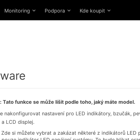
Monitoring
Podpora
Kde koupit
dware
Tato funkce se může lišit podle toho, jaký máte model.
 nakonfigurovat nastavení pro LED indikátory, bzučák, pevn
 a LCD displej.
 Zde si můžete vybrat a zakázat některé z indikátorů LED 
 pouze indikátor LED napájení systému. To bude blikat ora