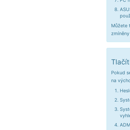
PC n
ASUS
použ
Můžete t
zmíněny 
Tlačí
Pokud se
na výcho
Hesl
Syst
Syst
vyhl
ADM 