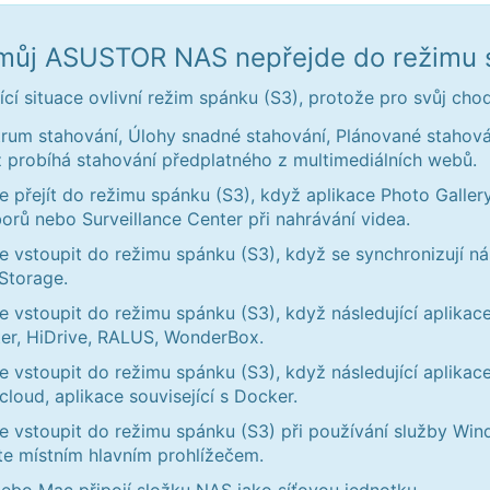
můj ASUSTOR NAS nepřejde do režimu 
ící situace ovlivní režim spánku (S3), protože pro svůj ch
rum stahování, Úlohy snadné stahování, Plánované stahová
 probíhá stahování předplatného z multimediálních webů.
e přejít do režimu spánku (S3), když aplikace Photo Galle
orů nebo Surveillance Center při nahrávání videa.
e vstoupit do režimu spánku (S3), když se synchronizují ná
Storage.
e vstoupit do režimu spánku (S3), když následující aplikac
er, HiDrive, RALUS, WonderBox.
e vstoupit do režimu spánku (S3), když následující aplikace
loud, aplikace související s Docker.
e vstoupit do režimu spánku (S3) při používání služby Wi
te místním hlavním prohlížečem.