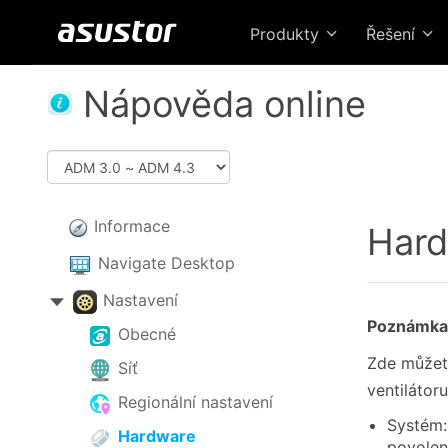
Produkty
Řešení
Nápověda online
Informace
Har
Navigate Desktop
Nastavení
Poznámka: 
Obecné
Zde můžete
Síť
ventilátoru
Regionální nastavení
Systém:
Hardware
povolen