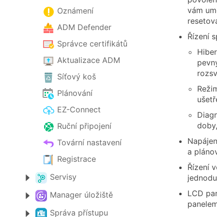
vám umo
Oznámení
resetova
ADM Defender
Řízení s
Správce certifikátů
Hiber
Aktualizace ADM
pevný
rozsv
Síťový koš
Režim
Plánování
ušetř
EZ-Connect
Diagn
doby,
Ruční připojení
Napájen
Tovární nastavení
a pláno
Registrace
Řízení v
Servisy
jednodu
LCD pan
Manager úložiště
panele
Správa přístupu