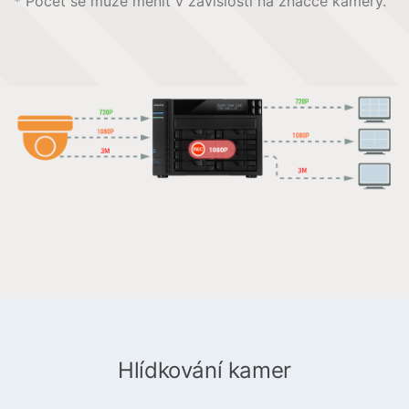
* Počet se může měnit v závislosti na značce kamery.
Hlídkování kamer