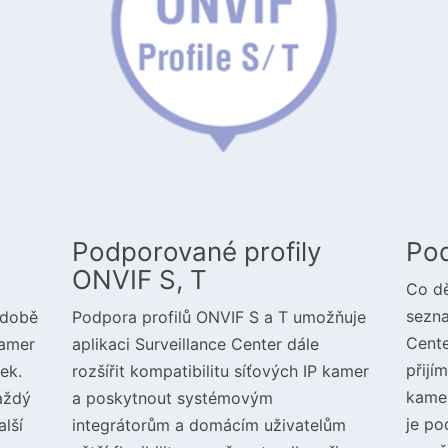
Podporované profily
Po
ONVIF S, T
Co dě
sezna
 době
Podpora profilů ONVIF S a T umožňuje
Cente
kamer
aplikaci Surveillance Center dále
přijí
ek.
rozšířit kompatibilitu síťových IP kamer
kamer
aždý
a poskytnout systémovým
je po
lší
integrátorům a domácím uživatelům