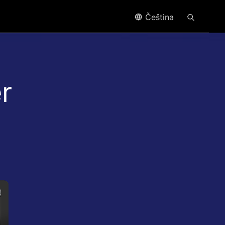
Čeština
r