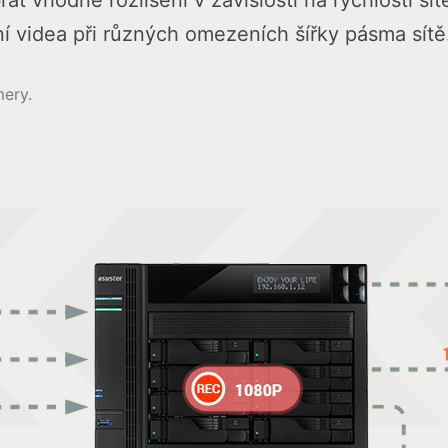
t vhodné rozlišení v závislosti na rychlosti sí
ní videa při různých omezeních šířky pásma sítě
mery.