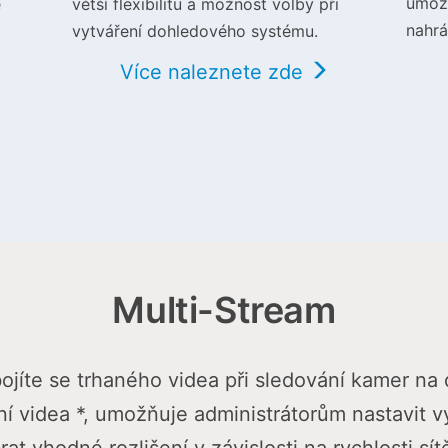
umožn
e
větší flexibilitu a možnost volby při
nahrá
vytváření dohledového systému.
Více naleznete zde
Multi-Stream
ojíte se trhaného videa při sledování kamer na 
 videa *, umožňuje administrátorům nastavit vý