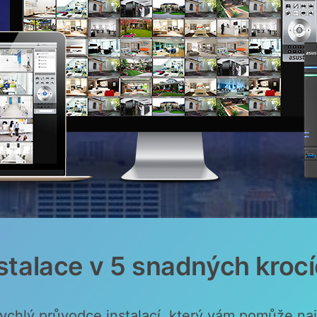
stalace v 5 snadných kroc
lý průvodce instalací, který vám pomůže najít 