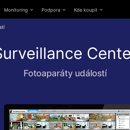
Monitoring
Podpora
Kde koupit
stí
Surveillance Cente
Fotoaparáty událostí