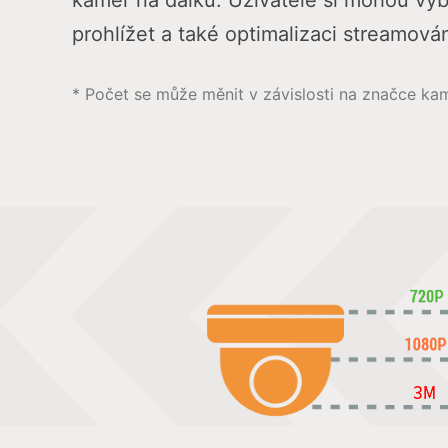
kamer na dálku. Uživatelé si mohou vybra
prohlížet a také optimalizaci streamová
* Počet se může měnit v závislosti na značce ka