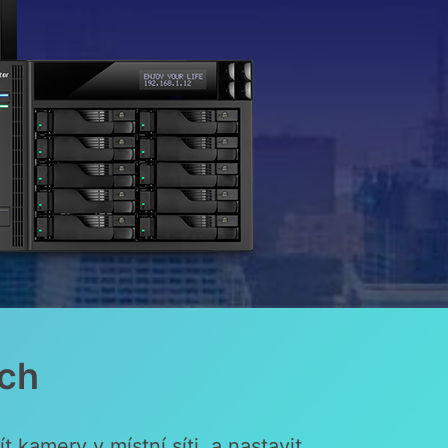
ích
kamery v místní síti, a nastavit