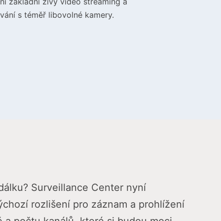
í základní živý video streaming a
vání s téměř libovolné kamery.
dálku? Surveillance Center nyní
chozí rozlišení pro záznam a prohlížení