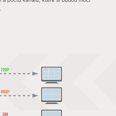
tě a počtu kanálů, které si budou moci
.