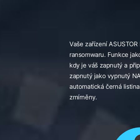
Vaše zařízení ASUSTOR N
ransomwaru. Funkce jak
kdy je váš zapnutý a př
zapnutý jako vypnutý N
automatická černá listin
zmírněny.