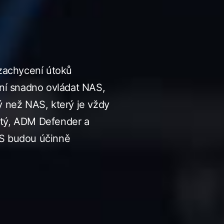
zachycení útoků
í snadno ovládat NAS,
 než NAS, který je vždy
utý, ADM Defender a
AS budou účinně