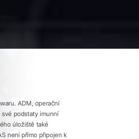
mwaru. ADM, operační
své podstaty imunní
ho úložiště také
S není přímo připojen k