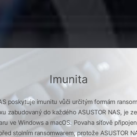
Imunita
 poskytuje imunitu vůči určitým formám ranso
uxu zabudovaný do každého ASUSTOR NAS, je ze 
ru ve Windows a macOS. Povaha síťově připojené
 před stolním ransomwarem, protože ASUSTOR NA