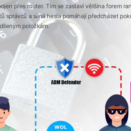
ipojen přes router. Tím se zastaví většina forem
účtů správců a silná hesla pomáhají předcházet p
sdíleným položkám.