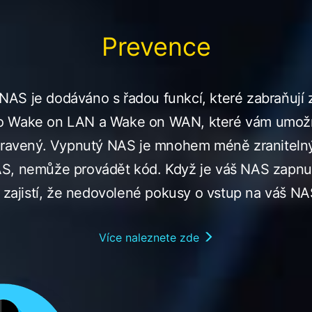
Prevence
AS je dodáváno s řadou funkcí, které zabraňují 
o Wake on LAN a Wake on WAN, které vám umožn
ipravený. Vypnutý NAS je mnohem méně zranitelný
AS, nemůže provádět kód. Když je váš NAS zapn
a zajistí, že nedovolené pokusy o vstup na váš N
Více naleznete zde