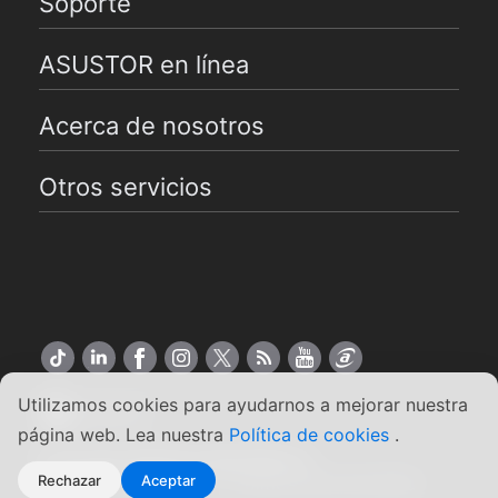
Soporte
ASUSTOR en línea
Acerca de nosotros
Otros servicios
Utilizamos cookies para ayudarnos a mejorar nuestra
Español
página web. Lea nuestra
Política de cookies
.
Copyright ©2026 ASUSTOR Inc.
Rechazar
Aceptar
Condiciones de uso
|
Política de privacidad