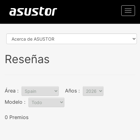
Togg
navi
Reseñas
Área :
Años :
Modelo :
0 Premios