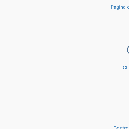
Página d
Cl
Contro