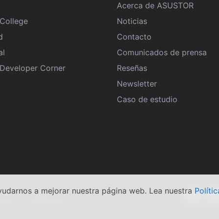
Acerca de ASUSTOR
College
Noticias
d
Contacto
al
Comunicados de prensa
eveloper Corner
Reseñas
Newsletter
Caso de estudio
yudarnos a mejorar nuestra página web. Lea nuestra
Polític
e uso
|
Política de