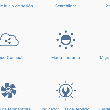
e inicio de sesión
Searchlight
2 
oud Connect
Modo nocturno
Migra
l de temperatura
Indicador LED de servicio
Herra