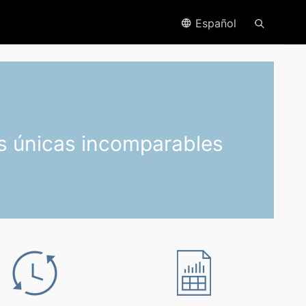
Español
s únicas incomparables