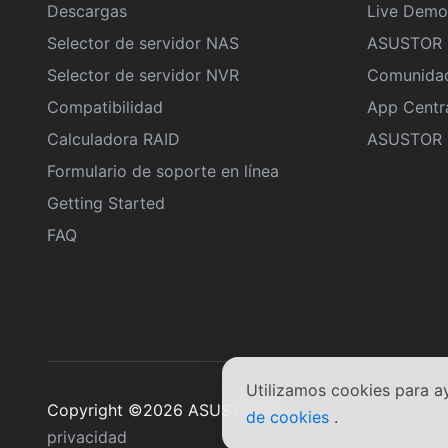
Descargas
Live Demo
Selector de servidor NAS
ASUSTOR 
Selector de servidor NVR
Comunida
Compatibilidad
App Centr
Calculadora RAID
ASUSTOR D
Formulario de soporte en línea
Getting Started
FAQ
Utilizamos cookies para a
Copyright ©2026 ASUSTOR Inc.
Condiciones d
de cookies
.
privacidad