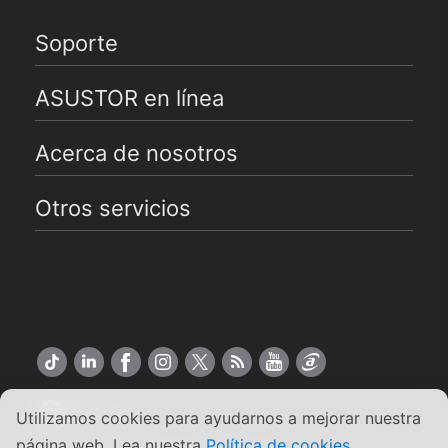
Soporte
ASUSTOR en línea
Acerca de nosotros
Otros servicios
Español
Utilizamos cookies para ayudarnos a mejorar nuestra
página web. Lea nuestra
Política de cookies
.