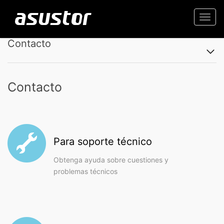
Togg
navi
Contacto
Contacto
Para soporte técnico
Obtenga ayuda sobre cuestiones y
problemas técnicos