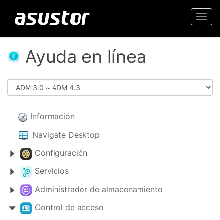
Togg
navi
Ayuda en línea
Información
Navigate Desktop
Configuración
Servicios
Administrador de almacenamiento
Control de acceso