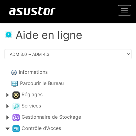
Togg
navi
Aide en ligne
Informations
Parcourir le Bureau
Réglages
Services
Gestionnaire de Stockage
Contrôle d'Accès