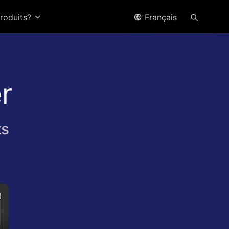
produits?
Français
r
ts