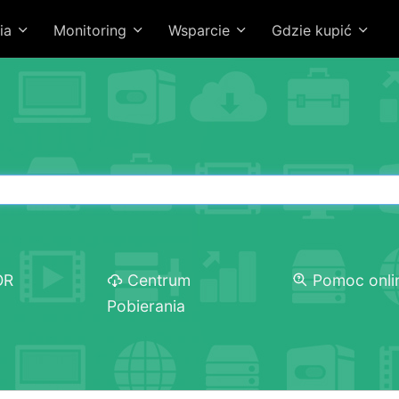
ia
Monitoring
Wsparcie
Gdzie kupić
OR
Centrum
Pomoc onli
Pobierania