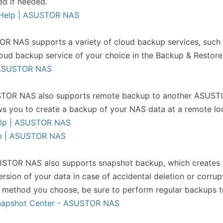
ed if needed.
e Help | ASUSTOR NAS
R NAS supports a variety of cloud backup services, such
loud backup service of your choice in the Backup & Restor
 ASUSTOR NAS
TOR NAS also supports remote backup to another ASUSTOR
ws you to create a backup of your NAS data at a remote lo
elp | ASUSTOR NAS
lp | ASUSTOR NAS
STOR NAS also supports snapshot backup, which creates po
ersion of your data in case of accidental deletion or corrup
method you choose, be sure to perform regular backups to
napshot Center - ASUSTOR NAS