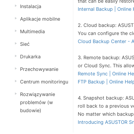
that can be easily restor
Instalacja
Internal Backup | Onlin
Aplikacje mobilne
2. Cloud backup: ASUSTO
Multimedia
You can configure the c
Cloud Backup Center -
Sieć
Drukarka
3. Remote backup: ASUS
or Cloud Sync. This allo
Przechowywanie
Remote Sync | Online H
FTP Backup | Online He
Centrum monitoringu
Rozwiązywanie
4. Snapshot backup: ASU
problemów (w
roll back to a previous v
budowie)
No matter which backup 
Introducing ASUSTOR S