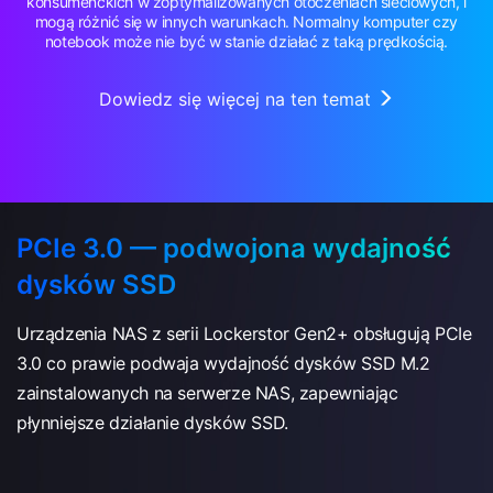
konsumenckich w zoptymalizowanych otoczeniach sieciowych, i
mogą różnić się w innych warunkach. Normalny komputer czy
notebook może nie być w stanie działać z taką prędkością.
Dowiedz się więcej na ten temat
PCIe 3.0 — podwojona wydajność
dysków SSD
Urządzenia NAS z serii Lockerstor Gen2+ obsługują PCIe
3.0 co prawie podwaja wydajność dysków SSD M.2
zainstalowanych na serwerze NAS, zapewniając
płynniejsze działanie dysków SSD.