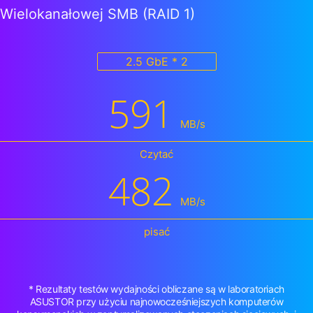
Wielokanałowej SMB (RAID 1)
2.5 GbE * 2
591
MB/s
Czytać
482
MB/s
pisać
* Rezultaty testów wydajności obliczane są w laboratoriach
ASUSTOR przy użyciu najnowocześniejszych komputerów