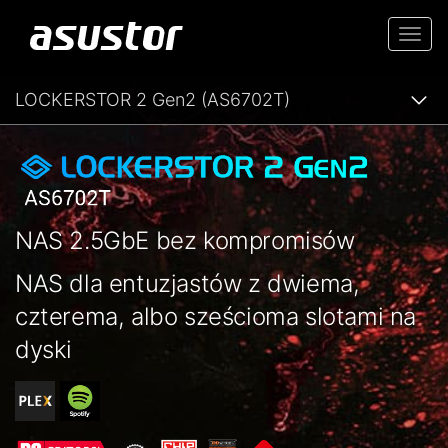
Togg
navi
LOCKERSTOR 2 Gen2 (AS6702T)
NAS 2.5GbE bez kompromisów
NAS dla entuzjastów z dwiema,
czterema, albo sześcioma slotami na
dyski