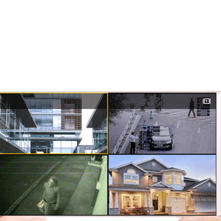
wnież powiadomienia „push” na urządzenia mob
ają bieżące informacje.