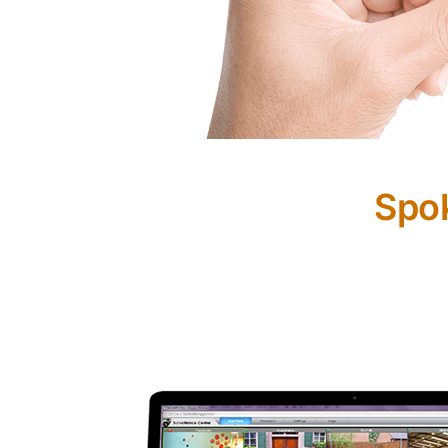
Spo
Surveillance Center zapewnia komplek
powiadomienie automatycznie zostanie 
podjąć natychmiastowe działania. Zmni