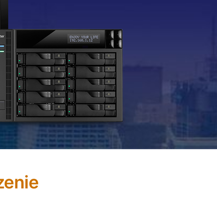
zenie
przesyłania relacji na żywo z