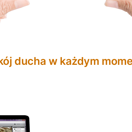
kój ducha w każdym mome
sowe ustawienia powiadomień. Kiedy dojdzie d
wysłane przez wiadomość e-mail, SMS lub w ap
ejsza to ryzyko uszkodzenia zasobów w domu c