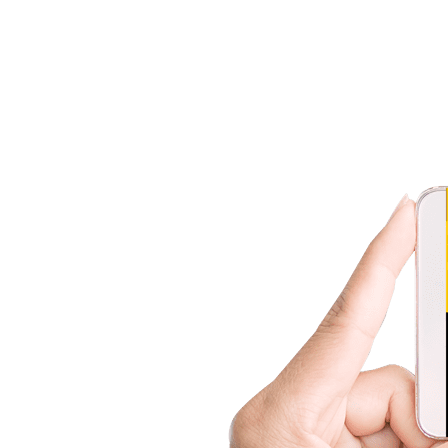
konkretnych miejsc AiSecure wysyła ró
wydarzenia. Dzięki temu użytkownicy m