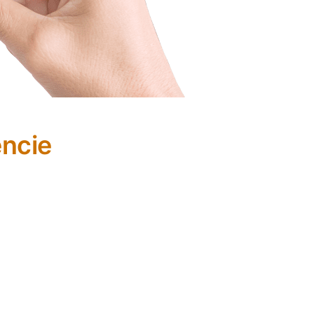
ncie
o konkretnego wydarzenia,
likacji AiSecure, dzięki czemu można
zy w pracy.