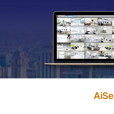
AiSe
AiSecure pozwala w łatwy sposób mieć o