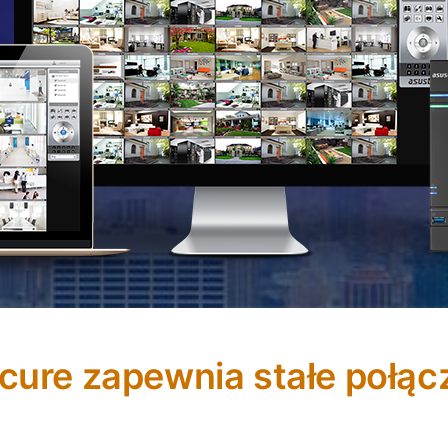
cure zapewnia stałe połąc
ko na wszystko, co dzieje się w domu. Oprócz 