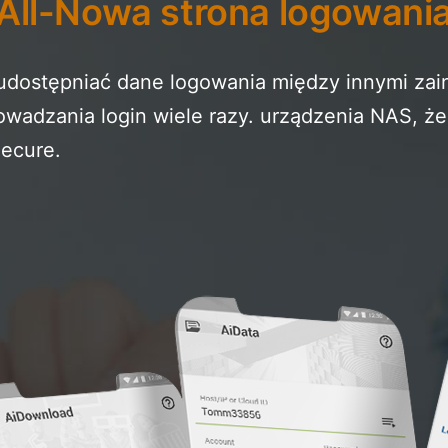
All-Nowa strona logowani
udostępniać dane logowania między innymi za
owadzania login wiele razy. urządzenia NAS, 
ecure.