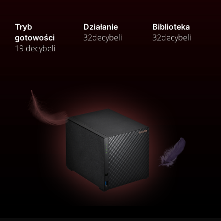
Tryb
Działanie
Biblioteka
32
decybeli
32
decybeli
gotowości
19
decybeli