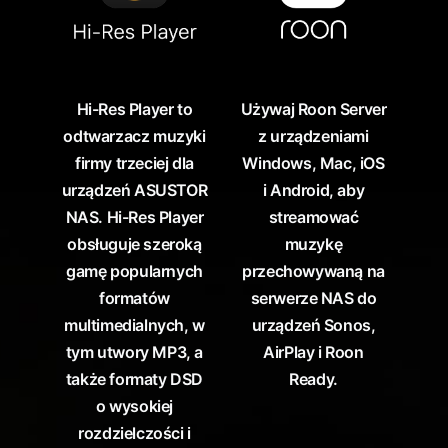
Hi-Res Player to
Używaj Roon Server
odtwarzacz muzyki
z urządzeniami
firmy trzeciej dla
Windows, Mac, iOS
urządzeń ASUSTOR
i Android, aby
NAS. Hi-Res Player
streamować
obsługuje szeroką
muzykę
gamę popularnych
przechowywaną na
formatów
serwerze NAS do
multimedialnych, w
urządzeń Sonos,
tym utwory MP3, a
AirPlay i Roon
także formaty DSD
Ready.
o wysokiej
rozdzielczości i