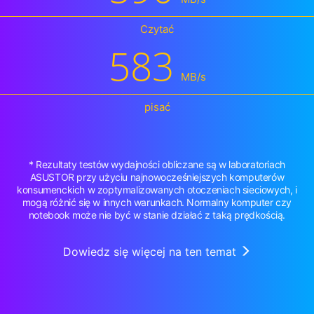
Czytać
583
MB/s
pisać
* Rezultaty testów wydajności obliczane są w laboratoriach
ASUSTOR przy użyciu najnowocześniejszych komputerów
konsumenckich w zoptymalizowanych otoczeniach sieciowych, i
mogą różnić się w innych warunkach. Normalny komputer czy
notebook może nie być w stanie działać z taką prędkością.
Dowiedz się więcej na ten temat