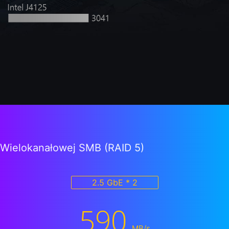
Wielokanałowej SMB (RAID 5)
2.5 GbE * 2
590
MB/s