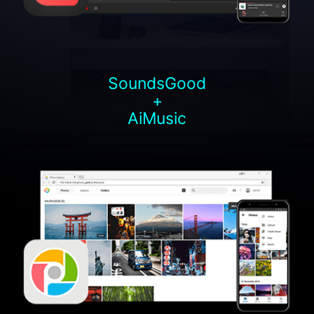
SoundsGood
+
AiMusic