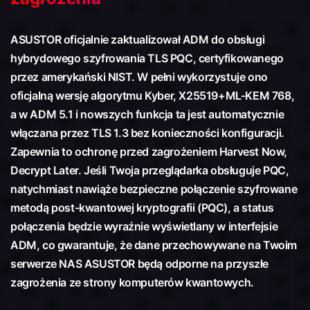
ASUSTOR oficjalnie zaktualizował ADM do obsługi
hybrydowego szyfrowania TLS PQC, certyfikowanego
przez amerykański NIST. W pełni wykorzystuje ono
oficjalną wersję algorytmu Kyber, X25519+ML-KEM 768,
a w ADM 5.1 i nowszych funkcja ta jest automatycznie
włączana przez TLS 1.3 bez konieczności konfiguracji.
Zapewnia to ochronę przed zagrożeniem Harvest Now,
Decrypt Later. Jeśli Twoja przeglądarka obsługuje PQC,
natychmiast nawiąże bezpieczne połączenie szyfrowane
metodą post-kwantowej kryptografii (PQC), a status
połączenia będzie wyraźnie wyświetlany w interfejsie
ADM, co gwarantuje, że dane przechowywane na Twoim
serwerze NAS ASUSTOR będą odporne na przyszłe
zagrożenia ze strony komputerów kwantowych.