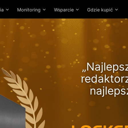
ia
Monitoring
Wsparcie
Gdzie kupić
Lockerstor 24R Pro Gen2
„Najleps
pewnia rosnącą wydajnoś
redaktor
prędkości Ryzen!
najlep
Wysokowart