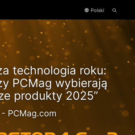
Polski
za technologia roku:
ć i
zy PCMag wybierają
sze produkty 2025”
- PCMag.com
ościowy 2.5GbE NAS