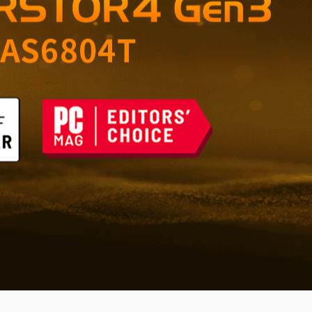
 przechowywanie dla
kwantowymi