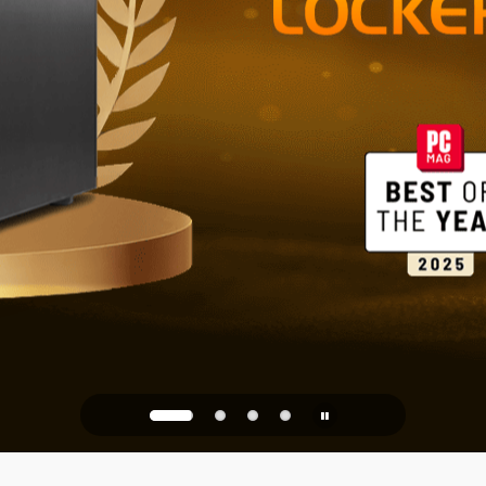
Niezawodne
domu i biura
PQC Ready
zed przyszłymi atakami 