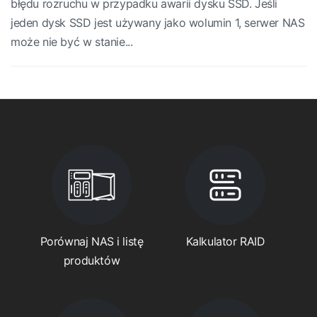
błędu rozruchu w przypadku awarii dysku SSD. Jeśli
jeden dysk SSD jest używany jako wolumin 1, serwer NAS
może nie być w stanie...
Porównaj NAS i listę
Kalkulator RAID
produktów