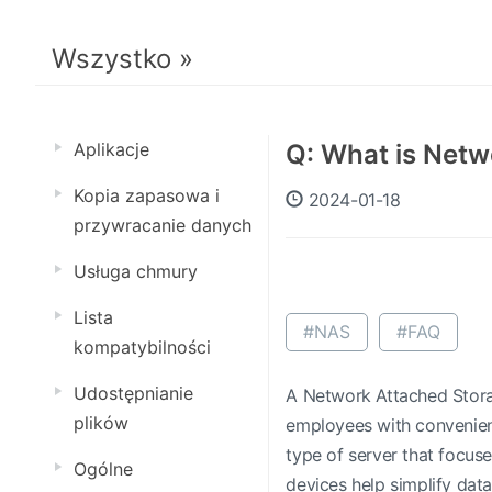
Wszystko »
Aplikacje
Q: What is Netw
Kopia zapasowa i
2024-01-18
przywracanie danych
Usługa chmury
Lista
#NAS
#FAQ
kompatybilności
Udostępnianie
A Network Attached Storag
plików
employees with convenient 
type of server that focuse
Ogólne
devices help simplify dat