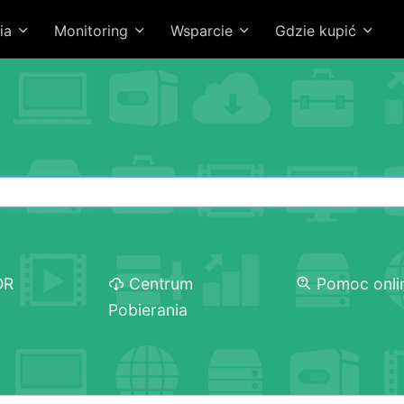
ia
Monitoring
Wsparcie
Gdzie kupić
OR
Centrum
Pomoc onli
Pobierania