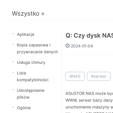
Wszystko »
Aplikacje
Q: Czy dysk NA
Kopia zapasowa i
2024-01-04
przywracanie danych
Usługa chmury
Lista
#NAS
#serwer
kompatybilności
Udostępnianie
ASUSTOR NAS może być uż
plików
WWW, serwer bazy danych
uruchomienie maszyny w
Ogólne