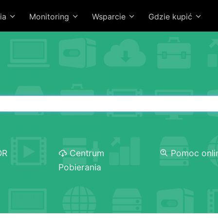
ia
Monitoring
Wsparcie
Gdzie kupić
OR
Centrum
Pomoc onli
Pobierania