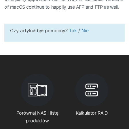
of macOS continue to happily use AFP and FTP as well.
Czy artykuł był pomocny?
Tak
/
Nie
Porównaj NAS i listę
Kalkulator RAID
produktów