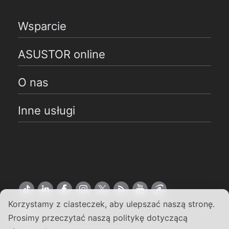
Wsparcie
ASUSTOR online
O nas
Inne usługi
Korzystamy z ciasteczek, aby ulepszać naszą stronę.
Polski
Prosimy przeczytać naszą politykę dotyczącą