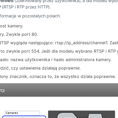
efined
(Zdefiniowany przez użytkownika), a dla modelu wyb
P
(RTSP i RTP przez HTTP).
formacje w pozostałych polach:
host kamery.
ry. Zwykle port 80.
RTSP wygląda następująco: rtsp://ip_address/channel1. Za
to zwykle port 554. Jeśli dla modelu wybrano RTSP i RTP 
sło: nazwa użytkownika i hasło administratora kamery.
wdzić, czy ustawienia działają poprawnie.
ielony znacznik, oznacza to, że wszystko działa poprawnie.