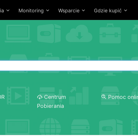
ia
Monitoring
Wsparcie
Gdzie kupić
OR
Centrum
Pomoc onli
Pobierania