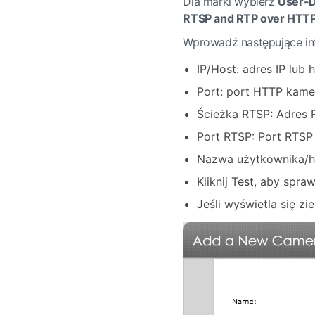
Dla marki wybierz
User-D
RTSP and RTP over HTT
Wprowadź następujące in
IP/Host: adres IP lub 
Port: port HTTP kame
Ścieżka RTSP: Adres 
Port RTSP: Port RTSP 
Nazwa użytkownika/ha
Kliknij Test, aby spra
Jeśli wyświetla się z