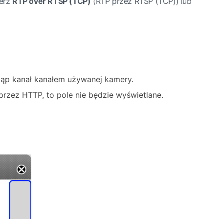
ierz
RTP over RTSP (TCP)
(RTP przez RTSP (TCP)) lub
stąp kanał kanałem używanej kamery.
przez HTTP, to pole nie będzie wyświetlane.