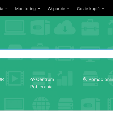
ia
Monitoring
Wsparcie
Gdzie kupić
OR
Centrum
Pomoc onli
Pobierania