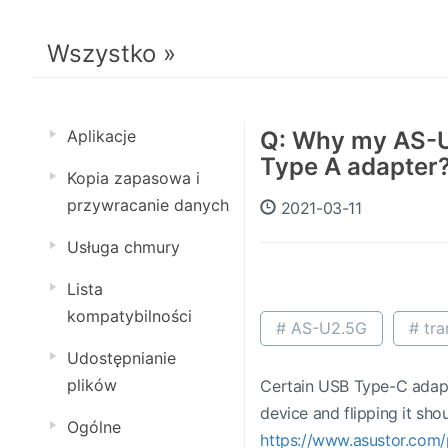
Wszystko »
Aplikacje
Q: Why my AS-U2
Type A adapter
Kopia zapasowa i
przywracanie danych
2021-03-11
Usługa chmury
Lista
kompatybilności
# AS-U2.5G
# tra
Udostępnianie
plików
Certain USB Type-C adapte
device and flipping it sho
Ogólne
https://www.asustor.com