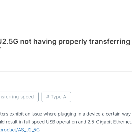
.5G not having properly transferrin
?
nsferring speed
# Type A
rs exhibit an issue where plugging in a device a certain way 
uld result in full speed USB operation and 2.5-Gigabit Ethernet
/product/AS_U2_5G