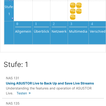
131
135
Stufe:
136
138
1
139
0
1
2
3
4
Allgemein
Überblick
Netzwerk
Multimedia
Verschied
Stufe: 1
NAS 131
Using ASUSTOR Live to Back Up and Save Live Streams
Understanding the features and operation of ASUSTOR
Live.
Testen
NAS 135