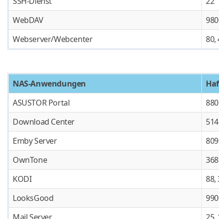
SSH-Dienst
22
WebDAV
980
Webserver/Webcenter
80,
NAS-Anwendungen
Ha
ASUSTOR Portal
880
Download Center
514
Emby Server
809
OwnTone
368
KODI
88,
LooksGood
990
Mail Server
25, 