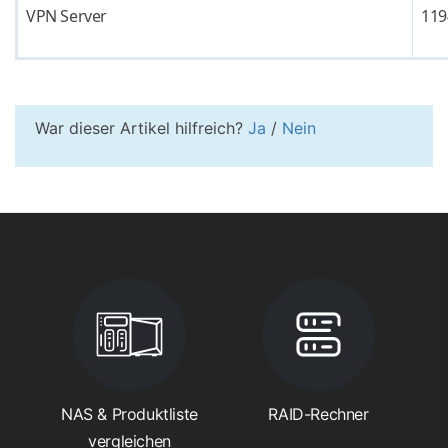
VPN Server
119
War dieser Artikel hilfreich?
Ja
/
Nein
NAS & Produktliste
RAID-Rechner
vergleichen