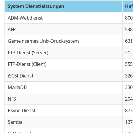
System Dienstleistungen
Ha
ADM-Webdienst
800
AFP
548
Gemeinsames Unix-Drucksystem
631
FTP-Dienst (Server)
21
FTP-Dienst (Client)
555
iSCSI-Dienst
326
MariaDB
330
NFS
204
Rsync-Dienst
873
Samba
137