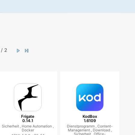
/ 2
Frigate
KodBox
0.14.1
1.6109
Sicherheit ,
Home Automation ,
Dienstprogramm ,
Content-
Docker
Management ,
Download ,
Sicherheit ,
Office-