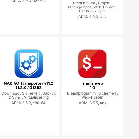
ADM: 4.0.0, x86-64
Produktivität ,
Projekt-
Management ,
Web-Hosten ,
Backup & Sync
ADM: 4.0.0, any
NAKIVO Transporter v11.2
shellinweb
11.2.0.101262
1.0
Download ,
Sicherheit ,
Backup
Dienstprogramm ,
Sicherheit ,
& Sync ,
Virtualisierung
Web-Hosten
ADM: 3.5.0, x86-64
ADM: 3.5.5, any