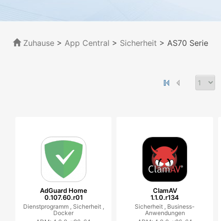
Zuhause
>
App Central
>
Sicherheit
> AS70 Serie
AdGuard Home
ClamAV
0.107.60.r01
1.1.0.r134
Dienstprogramm ,
Sicherheit ,
Sicherheit ,
Business-
Docker
Anwendungen