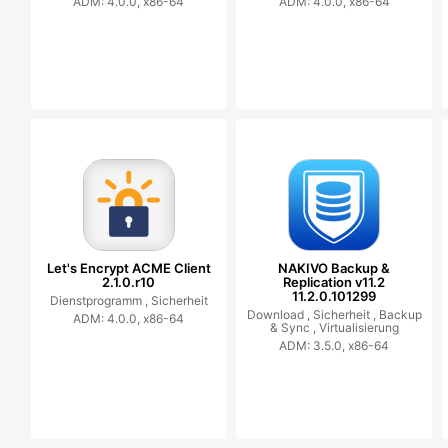
ADM: 4.0.0, x86-64
ADM: 4.0.0, x86-64
Let's Encrypt ACME Client
NAKIVO Backup &
2.1.0.r10
Replication v11.2
11.2.0.101299
Dienstprogramm ,
Sicherheit
Download ,
Sicherheit ,
Backup
ADM: 4.0.0, x86-64
& Sync ,
Virtualisierung
ADM: 3.5.0, x86-64