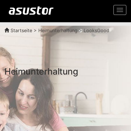
Togg
navi
Startseite
>
Heimunterhaltung > LooksGood
Heimunterhaltung