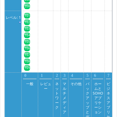
208
101
レベル: 1
102
103
104
105
106
107
108
109
0
1
2
3
4
5
6
7
一般
レビュ
ネ
マ
その他
バ
ホー
ビ
ー
ッ
ル
ッ
ムと
ジ
ト
チ
ク
SOHO
ネ
ワ
メ
ア
アプ
ス
ー
デ
ッ
リケ
ア
ク
ィ
プ
ーシ
プ
ア
と
ョン
リ
デ
ケ