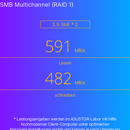
SMB Multichannel (RAID 1)
2.5 GbE * 2
591
MB/s
Lesen
482
MB/s
schreiben
* Leistungsangaben werden im ASUSTOR-Labor mit Hilfe
hochmoderner Client-Computer unter optimierten
Netzwerkeinstellungen erzielt und können je nach Umgebung