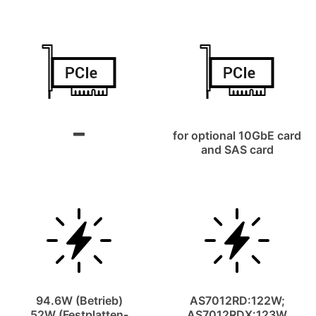
for optional 10GbE card
and SAS card
94.6W (Betrieb)
AS7012RD:122W;
52W (Festplatten-
AS7012RDX:123W