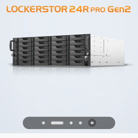
PQC Ready
Verteidigung gegen zukünftige
Quantenangriffe