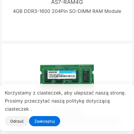
AS7-RAM4G
4GB DDR3-1600 204Pin SO-DIMM RAM Module
Korzystamy z ciasteczek, aby ulepszać naszą stronę.
Prosimy przeczytać naszą politykę dotyczącą
ciasteczek .
AS7-RAM2G
2GB DDR3-1600 204Pin SO-DIMM RAM Module
Odrzuć
Zaakceptuj