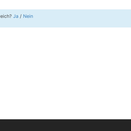
freich?
Ja
/
Nein